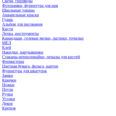
Свечи, гирлянды
Фоторамки, фурнитура для рам
Школьные товары
Акварельные краски
Гуашь
Альбом для рисования
Кисти
Лепка, инструменты
Карандаши, гелевые мелки, ластики, точилки
МЕЛ
Клей
Накидки, нарукавники
Стаканы-непроливайки, пеналы для кистей
Фломастеры
Цветная бумага, фольга, картон
Фурнитура для шкатулок
Замки
Крючки
Ножки
Петли
Ручки
Уголки
Декор
Крепеж