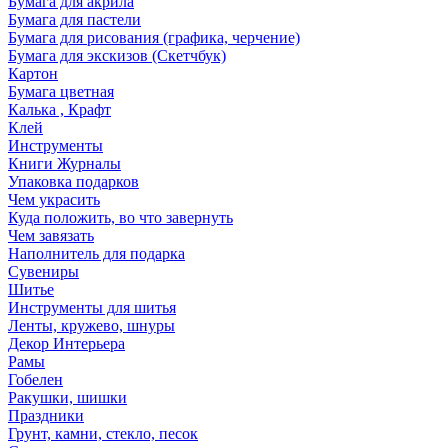
Бумага для акрила
Бумага для пастели
Бумага для рисования (графика, черчение)
Бумага для экскизов (Скетчбук)
Картон
Бумага цветная
Калька , Крафт
Клей
Инструменты
Книги Журналы
Упаковка подарков
Чем украсить
Куда положить, во что завернуть
Чем завязать
Наполнитель для подарка
Сувениры
Шитье
Инструменты для шитья
Ленты, кружево, шнуры
Декор Интерьера
Рамы
Гобелен
Ракушки, шишки
Праздники
Грунт, камни, стекло, песок