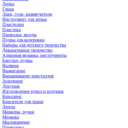
Лепка
Глина
Лаки, гели, размягчители
Инструмент для лепки
Пластилин
Пластика
Проволоа, молды
Пудры для колеровки
Наборы для детского творчества
Декоративное творчество
Алмазная мозаика, инструменты
Блестки, пудры
Валяние
Выжигание
Выращивание кристаллов
Золочение
Декупаж
Изготовление кукол и игрушек
Квиллинг
Красители для ткани
Ленты
Маркеры, ручки
Мозаика
Мыловарение
Проволока