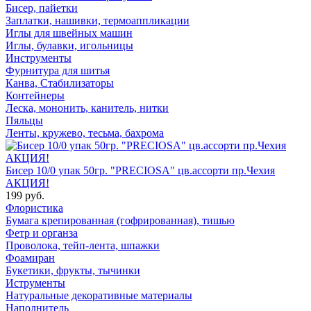
Бисер, пайетки
Заплатки, нашивки, термоаппликации
Иглы для швейных машин
Иглы, булавки, игольницы
Инструменты
Фурнитура для шитья
Канва, Стабилизаторы
Контейнеры
Леска, мононить, канитель, нитки
Пяльцы
Ленты, кружево, тесьма, бахрома
Бисер 10/0 упак 50гр. "PRECIOSA" цв.ассорти пр.Чехия
АКЦИЯ!
199 руб.
Флористика
Бумага крепированная (гофрированная), тишью
Фетр и органза
Проволока, тейп-лента, шпажки
Фоамиран
Букетики, фрукты, тычинки
Иструменты
Натуральные декоративные материалы
Наполнитель