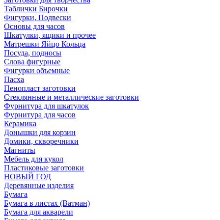
Таблички Бирочки
Фигурки, Подвески
Основы для часов
Шкатулки, ящики и прочее
Матрешки Яйцо Кольца
Посуда, подносы
Слова фигурные
Фигурки объемные
Пасха
Пенопласт заготовки
Стеклянные и металлические заготовки
Фурнитура для шкатулок
Фурнитура для часов
Керамика
Донышки для корзин
Домики, скворечники
Магниты
Мебель для кукол
Пластиковые заготовки
НОВЫЙ ГОД
Деревянные изделия
Бумага
Бумага в листах (Ватман)
Бумага для акварели