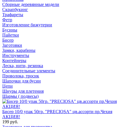
Сборные деревянные модели
Скрапбукинг
Трафареты
Фетр
Изготовление бижутерии
Бусины
Пайетки
Бисер
Заготовки
Замки, карабины
Инструменты
Контейнеры
Леска, нити, резинка
Соединительные элементы
Проволока, тросик
Шапочки для бусин
Цепи
Шнуры для плетения
Шармы ( подвесы)
Бисер 10/0 упак 50гр. "PRECIOSA" цв.ассорти пр.Чехия
АКЦИЯ!
199 руб.
Заготовки для творчества