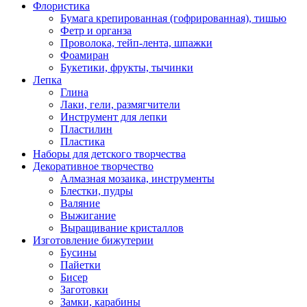
Флористика
Бумага крепированная (гофрированная), тишью
Фетр и органза
Проволока, тейп-лента, шпажки
Фоамиран
Букетики, фрукты, тычинки
Лепка
Глина
Лаки, гели, размягчители
Инструмент для лепки
Пластилин
Пластика
Наборы для детского творчества
Декоративное творчество
Алмазная мозаика, инструменты
Блестки, пудры
Валяние
Выжигание
Выращивание кристаллов
Изготовление бижутерии
Бусины
Пайетки
Бисер
Заготовки
Замки, карабины