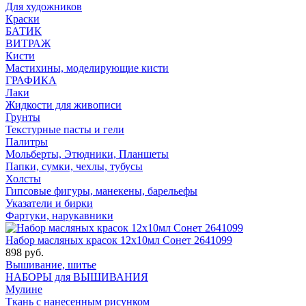
Для художников
Краски
БАТИК
ВИТРАЖ
Кисти
Мастихины, моделирующие кисти
ГРАФИКА
Лаки
Жидкости для живописи
Грунты
Текстурные пасты и гели
Палитры
Мольберты, Этюдники, Планшеты
Папки, сумки, чехлы, тубусы
Холсты
Гипсовые фигуры, манекены, барельефы
Указатели и бирки
Фартуки, нарукавники
Набор масляных красок 12х10мл Сонет 2641099
898 руб.
Вышивание, шитье
НАБОРЫ для ВЫШИВАНИЯ
Мулине
Ткань с нанесенным рисунком