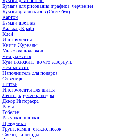
Бумага для пастели
Бумага для рисования (графика, черчение)
Бумага для экскизов (Скетчбук)
Картон
Бумага цветная
Калька , Крафт
Клей
Инструменты
Книги Журналы
Упаковка подарков
Чем украсить
Куда положить, во что завернуть
Чем завязать
Наполнитель для подарка
Сувениры
Шитье
Инструменты для шитья
Ленты, кружево, шнуры
Декор Интерьера
Рамы
Гобелен
Ракушки, шишки
Праздники
Грунт, камни, стекло, песок
Свечи, гирлянды