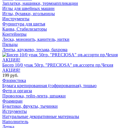
Заплатки, нашивки, термоаппликации
Иглы для швейных машин
Иглы, булавки, игольницы
Инструменты
Фурнитура для шитья
Канва, Стабилизаторы
Контейнеры
Леска, мононить, канитель, нитки
Пяльцы
Ленты, кружево, тесьма, бахрома
Бисер 10/0 упак 50гр. "PRECIOSA" цв.ассорти пр.Чехия
АКЦИЯ!
199 руб.
Флористика
Бумага крепированная (гофрированная), тишью
Фетр и органза
Проволока, тейп-лента, шпажки
Фоамиран
Букетики, фрукты, тычинки
Иструменты
Натуральные декоративные материалы
Наполнитель
Лепка