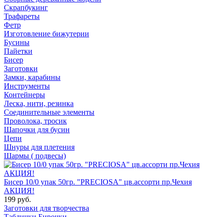
Скрапбукинг
Трафареты
Фетр
Изготовление бижутерии
Бусины
Пайетки
Бисер
Заготовки
Замки, карабины
Инструменты
Контейнеры
Леска, нити, резинка
Соединительные элементы
Проволока, тросик
Шапочки для бусин
Цепи
Шнуры для плетения
Шармы ( подвесы)
Бисер 10/0 упак 50гр. "PRECIOSA" цв.ассорти пр.Чехия
АКЦИЯ!
199 руб.
Заготовки для творчества
Таблички Бирочки