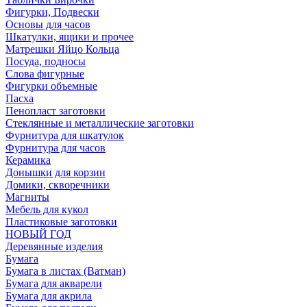
Фигурки, Подвески
Основы для часов
Шкатулки, ящики и прочее
Матрешки Яйцо Кольца
Посуда, подносы
Слова фигурные
Фигурки объемные
Пасха
Пенопласт заготовки
Стеклянные и металлические заготовки
Фурнитура для шкатулок
Фурнитура для часов
Керамика
Донышки для корзин
Домики, скворечники
Магниты
Мебель для кукол
Пластиковые заготовки
НОВЫЙ ГОД
Деревянные изделия
Бумага
Бумага в листах (Ватман)
Бумага для акварели
Бумага для акрила