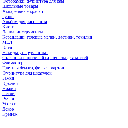
Фоторамки, фурнитура для рам
Школьные товары
Акварельные краски
Гуашь
Альбом для рисования
Кисти
Лепка, инструменты
Карандаши, гелевые мелки, ластики, точилки
МЕЛ
Клей
Накидки, нарукавники
Стаканы-непроливайки, пеналы для кистей
Фломастеры
Цветная бумага, фольга, картон
Фурнитура для шкатулок
Замки
Крючки
Ножки
Петли
Ручки
Уголки
Декор
Крепеж