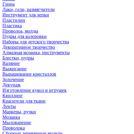
Глина
Лаки, гели, размягчители
Инструмент для лепки
Пластилин
Пластика
Проволоа, молды
Пудры для колеровки
Наборы для детского творчества
Декоративное творчество
Алмазная мозаика, инструменты
Блестки, пудры
Валяние
Выжигание
Выращивание кристаллов
Золочение
Декупаж
Изготовление кукол и игрушек
Квиллинг
Красители для ткани
Ленты
Маркеры, ручки
Мозаика
Мыловарение
Проволока
Сборные деревянные модели