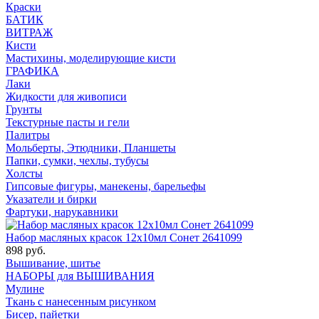
Краски
БАТИК
ВИТРАЖ
Кисти
Мастихины, моделирующие кисти
ГРАФИКА
Лаки
Жидкости для живописи
Грунты
Текстурные пасты и гели
Палитры
Мольберты, Этюдники, Планшеты
Папки, сумки, чехлы, тубусы
Холсты
Гипсовые фигуры, манекены, барельефы
Указатели и бирки
Фартуки, нарукавники
Набор масляных красок 12х10мл Сонет 2641099
898 руб.
Вышивание, шитье
НАБОРЫ для ВЫШИВАНИЯ
Мулине
Ткань с нанесенным рисунком
Бисер, пайетки