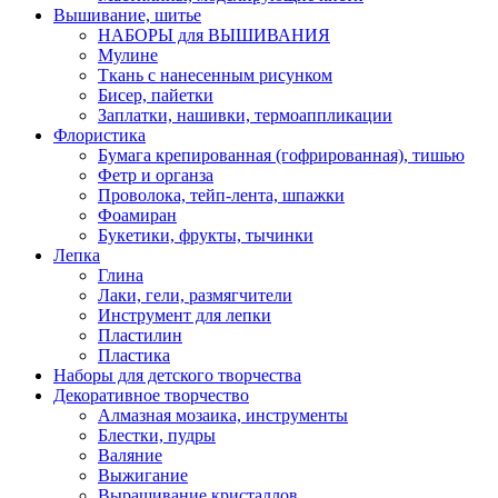
Вышивание, шитье
НАБОРЫ для ВЫШИВАНИЯ
Мулине
Ткань с нанесенным рисунком
Бисер, пайетки
Заплатки, нашивки, термоаппликации
Флористика
Бумага крепированная (гофрированная), тишью
Фетр и органза
Проволока, тейп-лента, шпажки
Фоамиран
Букетики, фрукты, тычинки
Лепка
Глина
Лаки, гели, размягчители
Инструмент для лепки
Пластилин
Пластика
Наборы для детского творчества
Декоративное творчество
Алмазная мозаика, инструменты
Блестки, пудры
Валяние
Выжигание
Выращивание кристаллов