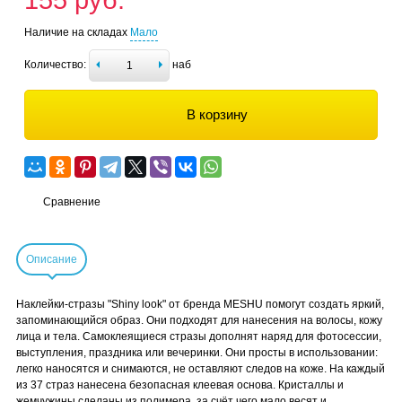
155 руб.
Наличие на складах
Мало
Количество:
наб
В корзину
Сравнение
Описание
Наклейки-стразы "Shiny look" от бренда MESHU помогут создать яркий,
запоминающийся образ. Они подходят для нанесения на волосы, кожу
лица и тела. Самоклеящиеся стразы дополнят наряд для фотосессии,
выступления, праздника или вечеринки. Они просты в использовании:
легко наносятся и снимаются, не оставляют следов на коже. На каждый
из 37 страз нанесена безопасная клеевая основа. Кристаллы и
жемчужины сделаны из полимера, за счёт чего мало весят и