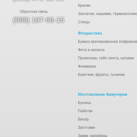
Крючки
Обратная связь
Заплатки, нашивки, термоапплик
(988) 187-66-15
Спицы
Флористика
Бумага крепированная (гофриров
Фетр и органза
Проволока, тейп-лента, шпажки
Фоамиран
Букетики, фрукты, тычинки
Изготовление бижутерии
Бусины
Пайетки
Бисер
Заготовки
Замки, карабины