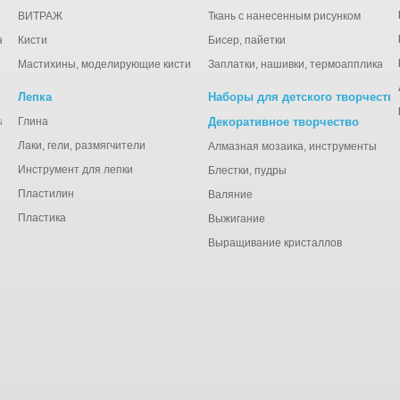
ВИТРАЖ
Ткань с нанесенным рисунком
ации
Кисти
Бисер, пайетки
Мастихины, моделирующие кисти
Заплатки, нашивки, термоаппликаци
Лепка
Наборы для детского творчеств
анная), тишью
Глина
Декоративное творчество
Лаки, гели, размягчители
Алмазная мозаика, инструменты
Инструмент для лепки
Блестки, пудры
Пластилин
Валяние
Пластика
Выжигание
Выращивание кристаллов