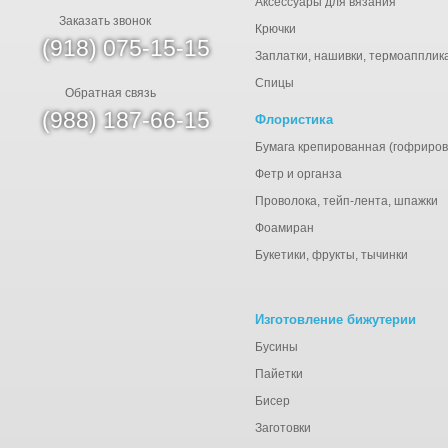
Аксессуары для вязания
Заказать звонок
Крючки
(918) 075-15-15
Заплатки, нашивки, термоапплик
Спицы
Обратная связь
(988) 187-66-15
Флористика
Бумага крепированная (гофриров
Фетр и органза
Проволока, тейп-лента, шпажки
Фоамиран
Букетики, фрукты, тычинки
Изготовление бижутерии
Бусины
Пайетки
Бисер
Заготовки