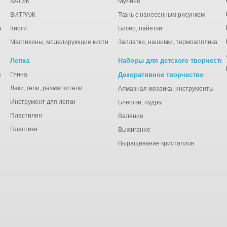
БАТИК
Мулине
ВИТРАЖ
Ткань с нанесенным рисунком
ации
Кисти
Бисер, пайетки
Мастихины, моделирующие кисти
Заплатки, нашивки, термоаппликаци
Лепка
Наборы для детского творчеств
анная), тишью
Глина
Декоративное творчество
Лаки, гели, размягчители
Алмазная мозаика, инструменты
Инструмент для лепки
Блестки, пудры
Пластилин
Валяние
Пластика
Выжигание
Выращивание кристаллов