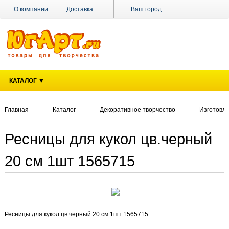
О компании
Доставка
Ваш город
Оплата
Поставщикам
Наши магазины
Новости
Акции
Контакты
КАТАЛОГ ▼
Главная
Каталог
Декоративное творчество
Изготовле
Ресницы для кукол цв.черный
20 см 1шт 1565715
Ресницы для кукол цв.черный 20 см 1шт 1565715