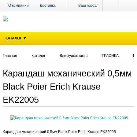
О компании
Доставка
Ваш город
Оплата
Поставщикам
Наши магазины
Новости
КАТАЛОГ ▼
Акции
Контакты
Главная
Каталог
Для художников
ГРАФИКА
К
Карандаш механический 0,5мм
Black Poier Erich Krause
EK22005
Карандаш механический 0,5мм Black Poier Erich Krause EK22005