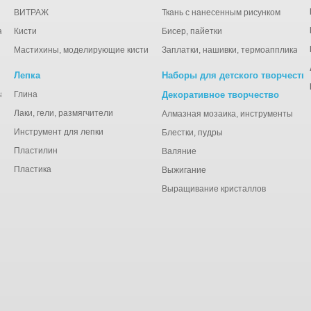
ВИТРАЖ
Ткань с нанесенным рисунком
ации
Кисти
Бисер, пайетки
Мастихины, моделирующие кисти
Заплатки, нашивки, термоаппликаци
Лепка
Наборы для детского творчеств
анная), тишью
Глина
Декоративное творчество
Лаки, гели, размягчители
Алмазная мозаика, инструменты
Инструмент для лепки
Блестки, пудры
Пластилин
Валяние
Пластика
Выжигание
Выращивание кристаллов