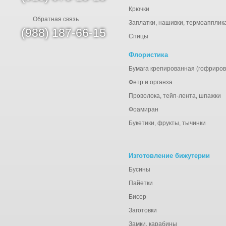
Крючки
Обратная связь
Заплатки, нашивки, термоапплик
(988) 187-66-15
Спицы
Флористика
Бумага крепированная (гофриров
Фетр и органза
Проволока, тейп-лента, шпажки
Фоамиран
Букетики, фрукты, тычинки
Изготовление бижутерии
Бусины
Пайетки
Бисер
Заготовки
Замки, карабины