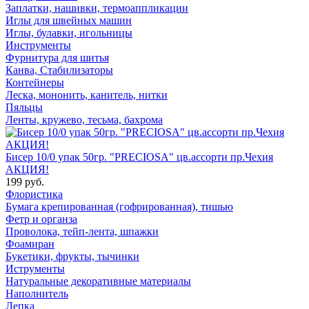
Заплатки, нашивки, термоаппликации
Иглы для швейных машин
Иглы, булавки, игольницы
Инструменты
Фурнитура для шитья
Канва, Стабилизаторы
Контейнеры
Леска, мононить, канитель, нитки
Пяльцы
Ленты, кружево, тесьма, бахрома
Бисер 10/0 упак 50гр. "PRECIOSA" цв.ассорти пр.Чехия
АКЦИЯ!
199 руб.
Флористика
Бумага крепированная (гофрированная), тишью
Фетр и органза
Проволока, тейп-лента, шпажки
Фоамиран
Букетики, фрукты, тычинки
Иструменты
Натуральные декоративные материалы
Наполнитель
Лепка