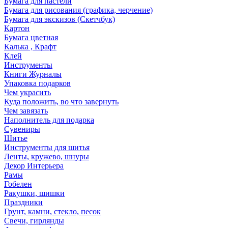
Бумага для пастели
Бумага для рисования (графика, черчение)
Бумага для экскизов (Скетчбук)
Картон
Бумага цветная
Калька , Крафт
Клей
Инструменты
Книги Журналы
Упаковка подарков
Чем украсить
Куда положить, во что завернуть
Чем завязать
Наполнитель для подарка
Сувениры
Шитье
Инструменты для шитья
Ленты, кружево, шнуры
Декор Интерьера
Рамы
Гобелен
Ракушки, шишки
Праздники
Грунт, камни, стекло, песок
Свечи, гирлянды