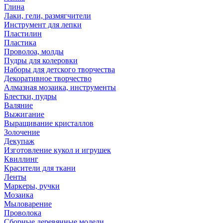
Глина
Лаки, гели, размягчители
Инструмент для лепки
Пластилин
Пластика
Проволоа, молды
Пудры для колеровки
Наборы для детского творчества
Декоративное творчество
Алмазная мозаика, инструменты
Блестки, пудры
Валяние
Выжигание
Выращивание кристаллов
Золочение
Декупаж
Изготовление кукол и игрушек
Квиллинг
Красители для ткани
Ленты
Маркеры, ручки
Мозаика
Мыловарение
Проволока
Сборные деревянные модели