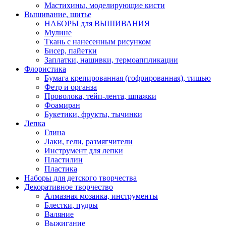
Мастихины, моделирующие кисти
Вышивание, шитье
НАБОРЫ для ВЫШИВАНИЯ
Мулине
Ткань с нанесенным рисунком
Бисер, пайетки
Заплатки, нашивки, термоаппликации
Флористика
Бумага крепированная (гофрированная), тишью
Фетр и органза
Проволока, тейп-лента, шпажки
Фоамиран
Букетики, фрукты, тычинки
Лепка
Глина
Лаки, гели, размягчители
Инструмент для лепки
Пластилин
Пластика
Наборы для детского творчества
Декоративное творчество
Алмазная мозаика, инструменты
Блестки, пудры
Валяние
Выжигание