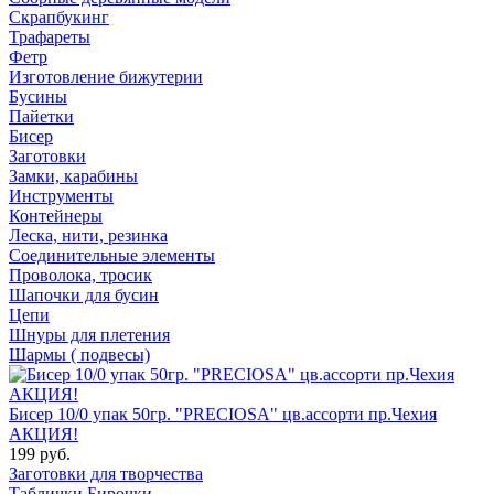
Скрапбукинг
Трафареты
Фетр
Изготовление бижутерии
Бусины
Пайетки
Бисер
Заготовки
Замки, карабины
Инструменты
Контейнеры
Леска, нити, резинка
Соединительные элементы
Проволока, тросик
Шапочки для бусин
Цепи
Шнуры для плетения
Шармы ( подвесы)
Бисер 10/0 упак 50гр. "PRECIOSA" цв.ассорти пр.Чехия
АКЦИЯ!
199 руб.
Заготовки для творчества
Таблички Бирочки