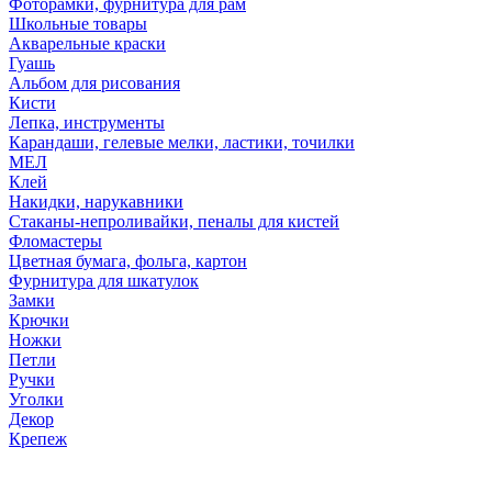
Фоторамки, фурнитура для рам
Школьные товары
Акварельные краски
Гуашь
Альбом для рисования
Кисти
Лепка, инструменты
Карандаши, гелевые мелки, ластики, точилки
МЕЛ
Клей
Накидки, нарукавники
Стаканы-непроливайки, пеналы для кистей
Фломастеры
Цветная бумага, фольга, картон
Фурнитура для шкатулок
Замки
Крючки
Ножки
Петли
Ручки
Уголки
Декор
Крепеж