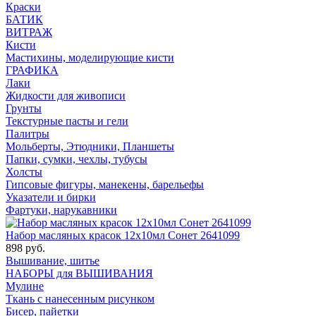
Краски
БАТИК
ВИТРАЖ
Кисти
Мастихины, моделирующие кисти
ГРАФИКА
Лаки
Жидкости для живописи
Грунты
Текстурные пасты и гели
Палитры
Мольберты, Этюдники, Планшеты
Папки, сумки, чехлы, тубусы
Холсты
Гипсовые фигуры, манекены, барельефы
Указатели и бирки
Фартуки, нарукавники
Набор масляных красок 12х10мл Сонет 2641099
898 руб.
Вышивание, шитье
НАБОРЫ для ВЫШИВАНИЯ
Мулине
Ткань с нанесенным рисунком
Бисер, пайетки