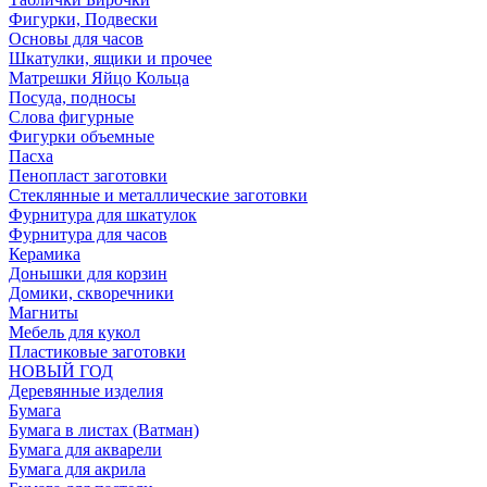
Фигурки, Подвески
Основы для часов
Шкатулки, ящики и прочее
Матрешки Яйцо Кольца
Посуда, подносы
Слова фигурные
Фигурки объемные
Пасха
Пенопласт заготовки
Стеклянные и металлические заготовки
Фурнитура для шкатулок
Фурнитура для часов
Керамика
Донышки для корзин
Домики, скворечники
Магниты
Мебель для кукол
Пластиковые заготовки
НОВЫЙ ГОД
Деревянные изделия
Бумага
Бумага в листах (Ватман)
Бумага для акварели
Бумага для акрила