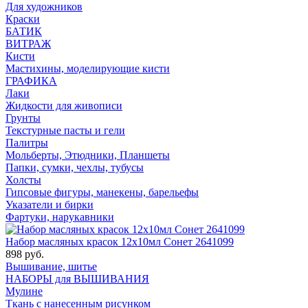
Для художников
Краски
БАТИК
ВИТРАЖ
Кисти
Мастихины, моделирующие кисти
ГРАФИКА
Лаки
Жидкости для живописи
Грунты
Текстурные пасты и гели
Палитры
Мольберты, Этюдники, Планшеты
Папки, сумки, чехлы, тубусы
Холсты
Гипсовые фигуры, манекены, барельефы
Указатели и бирки
Фартуки, нарукавники
Набор масляных красок 12х10мл Сонет 2641099
898 руб.
Вышивание, шитье
НАБОРЫ для ВЫШИВАНИЯ
Мулине
Ткань с нанесенным рисунком