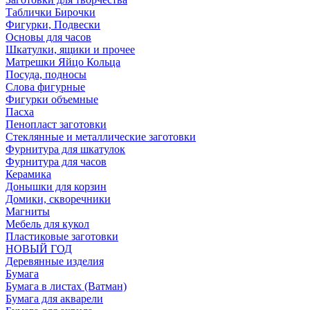
Таблички Бирочки
Фигурки, Подвески
Основы для часов
Шкатулки, ящики и прочее
Матрешки Яйцо Кольца
Посуда, подносы
Слова фигурные
Фигурки объемные
Пасха
Пенопласт заготовки
Стеклянные и металлические заготовки
Фурнитура для шкатулок
Фурнитура для часов
Керамика
Донышки для корзин
Домики, скворечники
Магниты
Мебель для кукол
Пластиковые заготовки
НОВЫЙ ГОД
Деревянные изделия
Бумага
Бумага в листах (Ватман)
Бумага для акварели