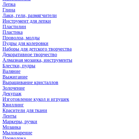
Лепка
Глина
Лаки, гели, размягчители
Инструмент для лепки
Пластилин
Пластика
Проволоа, молды
Пудры для колеровки
Наборы для детского творчества
Декоративное творчество
Алмазная мозаика, инструменты
Блестки, пудры
Валяние
Выжигание
Выращивание кристаллов
Золочение
Декупаж
Изготовление кукол и игрушек
Квиллинг
Красители для ткани
Ленты
Маркеры, ручки
Мозаика
Мыловарение
Проволока