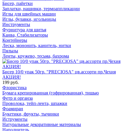
Бисер, пайетки
Заплатки, нашивки, термоаппликации
Иглы для швейных машин
Иглы, булавки, игольницы
Инструменты
Фурнитура для шитья
Канва, Стабилизаторы
Контейнеры
Леска, мононить, канитель, нитки
Пяльцы
Ленты, кружево, тесьма, бахрома
Бисер 10/0 упак 50гр. "PRECIOSA" цв.ассорти пр.Чехия
АКЦИЯ!
199 руб.
Флористика
Бумага крепированная (гофрированная), тишью
Фетр и органза
Проволока, тейп-лента, шпажки
Фоамиран
Букетики, фрукты, тычинки
Иструменты
Натуральные декоративные материалы
Наполнитель