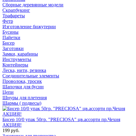
Сборные деревянные модели
Скрапбукинг
Трафареты
Фетр
Изготовление бижутерии
Бусины
Пайетки
Бисер
Заготовки
Замки, карабины
Инструменты
Контейнеры
Леска, нити, резинка
Соединительные элементы
Проволока, тросик
Шапочки для бусин
Цепи
Шнуры для плетения
Шармы ( подвесы)
Бисер 10/0 упак 50гр. "PRECIOSA" цв.ассорти пр.Чехия
АКЦИЯ!
199 руб.
Заготовки для творчества