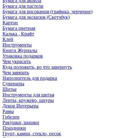
Бумага для акрила
Бумага для пастели
Бумага для рисования (графика, черчение)
Бумага для экскизов (Скетчбук)
Картон
Бумага цветная
Калька , Крафт
Клей
Инструменты
Книги Журналы
Упаковка подарков
Чем украсить
Куда положить, во что завернуть
Чем завязать
Наполнитель для подарка
Сувениры
Шитье
Инструменты для шитья
Ленты, кружево, шнуры
Декор Интерьера
Рамы
Гобелен
Ракушки, шишки
Праздники
Грунт, камни, стекло, песок