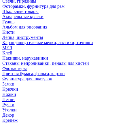
Свечи, гирлянды
Фоторамки, фурнитура для рам
Школьные товары
Акварельные краски
Гуашь
Альбом для рисования
Кисти
Лепка, инструменты
Карандаши, гелевые мелки, ластики, точилки
МЕЛ
Клей
Накидки, нарукавники
Стаканы-непроливайки, пеналы для кистей
Фломастеры
Цветная бумага, фольга, картон
Фурнитура для шкатулок
Замки
Крючки
Ножки
Петли
Ручки
Уголки
Декор
Крепеж