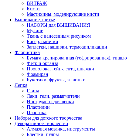
ВИТРАЖ
Кисти
Мастихины, моделирующие кисти
Вышивание, шитье
НАБОРЫ для ВЫШИВАНИЯ
Мулине
Ткань с нанесенным рисунком
Бисер, пайетки
Заплатки, нашивки, термоаппликации
Флористика
Бумага крепированная (гофрированная), тишью
Фетр и органза
Проволока, тейп-лента, шпажки
Фоамиран
Букетики, фрукты, тычинки
Лепка
Глина
Лаки, гели, размягчители
Инструмент для лепки
Пластилин
Пластика
Наборы для детского творчества
Декоративное творчество
Алмазная мозаика, инструменты
Блестки, пудры