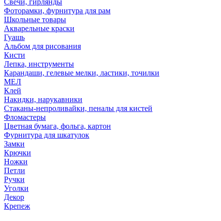
Свечи, гирлянды
Фоторамки, фурнитура для рам
Школьные товары
Акварельные краски
Гуашь
Альбом для рисования
Кисти
Лепка, инструменты
Карандаши, гелевые мелки, ластики, точилки
МЕЛ
Клей
Накидки, нарукавники
Стаканы-непроливайки, пеналы для кистей
Фломастеры
Цветная бумага, фольга, картон
Фурнитура для шкатулок
Замки
Крючки
Ножки
Петли
Ручки
Уголки
Декор
Крепеж