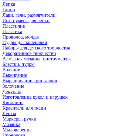
Лепка
Глина
Лаки, гели, размягчители
Инструмент для лепки
Пластилин
Пластика
Проволоа, молды
Пудры для колеровки
Наборы для детского творчества
Декоративное творчество
Алмазная мозаика, инструменты
Блестки, пудры
Валяние
Выжигание
Выращивание кристаллов
Золочение
Декупаж
Изготовление кукол и игрушек
Квиллинг
Красители для ткани
Ленты
Маркеры, ручки
Мозаика
Мыловарение
Проволока