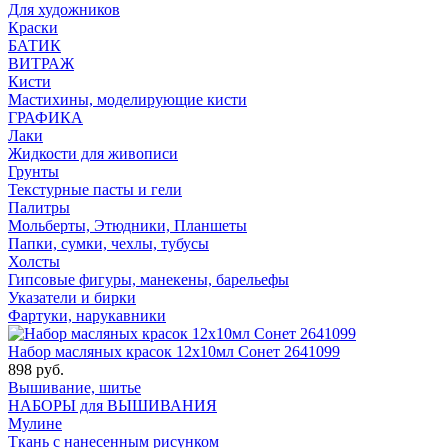
Для художников
Краски
БАТИК
ВИТРАЖ
Кисти
Мастихины, моделирующие кисти
ГРАФИКА
Лаки
Жидкости для живописи
Грунты
Текстурные пасты и гели
Палитры
Мольберты, Этюдники, Планшеты
Папки, сумки, чехлы, тубусы
Холсты
Гипсовые фигуры, манекены, барельефы
Указатели и бирки
Фартуки, нарукавники
Набор масляных красок 12х10мл Сонет 2641099
898 руб.
Вышивание, шитье
НАБОРЫ для ВЫШИВАНИЯ
Мулине
Ткань с нанесенным рисунком