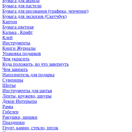
Бумага для акрила
Бумага для пастели
Бумага для рисования (графика, черчение)
Бумага для экскизов (Скетчбук)
Картон
Бумага цветная
Калька , Крафт
Клей
Инструменты
Книги Журналы
Упаковка подарков
Чем украсить
Куда положить, во что завернуть
Чем завязать
Наполнитель для подарка
Сувениры
Шитье
Инструменты для шитья
Ленты, кружево, шнуры
Декор Интерьера
Рамы
Гобелен
Ракушки, шишки
Праздники
Грунт, камни, стекло, песок