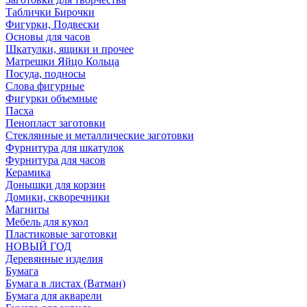
Таблички Бирочки
Фигурки, Подвески
Основы для часов
Шкатулки, ящики и прочее
Матрешки Яйцо Кольца
Посуда, подносы
Слова фигурные
Фигурки объемные
Пасха
Пенопласт заготовки
Стеклянные и металлические заготовки
Фурнитура для шкатулок
Фурнитура для часов
Керамика
Донышки для корзин
Домики, скворечники
Магниты
Мебель для кукол
Пластиковые заготовки
НОВЫЙ ГОД
Деревянные изделия
Бумага
Бумага в листах (Ватман)
Бумага для акварели