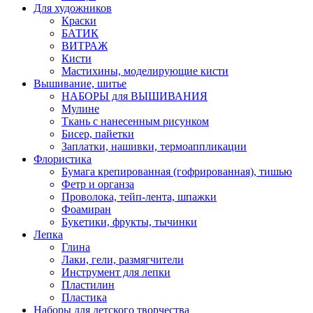
Для художников
Краски
БАТИК
ВИТРАЖ
Кисти
Мастихины, моделирующие кисти
Вышивание, шитье
НАБОРЫ для ВЫШИВАНИЯ
Мулине
Ткань с нанесенным рисунком
Бисер, пайетки
Заплатки, нашивки, термоаппликации
Флористика
Бумага крепированная (гофрированная), тишью
Фетр и органза
Проволока, тейп-лента, шпажки
Фоамиран
Букетики, фрукты, тычинки
Лепка
Глина
Лаки, гели, размягчители
Инструмент для лепки
Пластилин
Пластика
Наборы для детского творчества