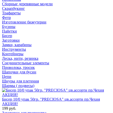
Сборные деревянные модели
Скрапбукинг
Трафареты
Фетр
Изготовление бижутерии
Бусины
Пайетки
Бисер
Заготовки
Замки, карабины
Инструменты
Контейнеры
Леска, нити, резинка
Соединительные элементы
Проволока, тросик
Шапочки для бусин
Цепи
Шнуры для плетения
Шармы ( подвесы)
Бисер 10/0 упак 50гр. "PRECIOSA" цв.ассорти пр.Чехия
АКЦИЯ!
199 руб.
Заготовки для творчества