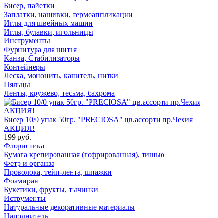
Бисер, пайетки
Заплатки, нашивки, термоаппликации
Иглы для швейных машин
Иглы, булавки, игольницы
Инструменты
Фурнитура для шитья
Канва, Стабилизаторы
Контейнеры
Леска, мононить, канитель, нитки
Пяльцы
Ленты, кружево, тесьма, бахрома
Бисер 10/0 упак 50гр. "PRECIOSA" цв.ассорти пр.Чехия
АКЦИЯ!
199 руб.
Флористика
Бумага крепированная (гофрированная), тишью
Фетр и органза
Проволока, тейп-лента, шпажки
Фоамиран
Букетики, фрукты, тычинки
Иструменты
Натуральные декоративные материалы
Наполнитель