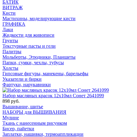
БАТИК
ВИТРАЖ
Кисти
Мастихины, моделирующие кисти
ГРАФИКА
Лаки
Жидкости для живописи
Грунты
Текстурные пасты и гели
Палитры
Мольберты, Этюдники, Планшеты
Папки, сумки, чехлы, тубусы
Холсты
Гипсовые фигуры, манекены, барельефы
Указатели и бирки
Фартуки, нарукавники
Набор масляных красок 12х10мл Сонет 2641099
898 руб.
Вышивание, шитье
НАБОРЫ для ВЫШИВАНИЯ
Мулине
Ткань с нанесенным рисунком
Бисер, пайетки
Заплатки, нашивки, термоаппликации