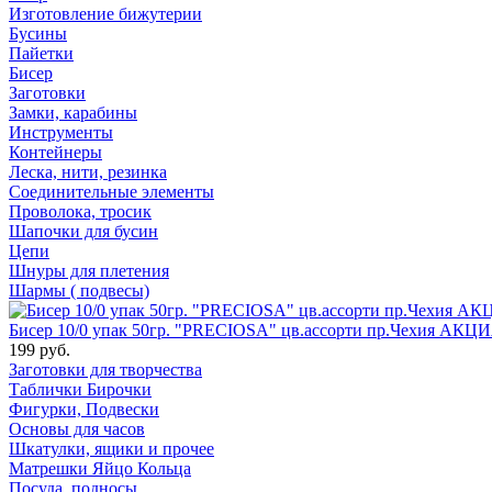
Изготовление бижутерии
Бусины
Пайетки
Бисер
Заготовки
Замки, карабины
Инструменты
Контейнеры
Леска, нити, резинка
Соединительные элементы
Проволока, тросик
Шапочки для бусин
Цепи
Шнуры для плетения
Шармы ( подвесы)
Бисер 10/0 упак 50гр. "PRECIOSA" цв.ассорти пр.Чехия АКЦИ
199 руб.
Заготовки для творчества
Таблички Бирочки
Фигурки, Подвески
Основы для часов
Шкатулки, ящики и прочее
Матрешки Яйцо Кольца
Посуда, подносы