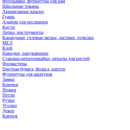
Фоторамки, фурнитура для рам
Школьные товары
Акварельные краски
Гуашь
Альбом для рисования
Кисти
Лепка, инструменты
Карандаши, гелевые мелки, ластики, точилки
МЕЛ
Клей
Накидки, нарукавники
Стаканы-непроливайки, пеналы для кистей
Фломастеры
Цветная бумага, фольга, картон
Фурнитура для шкатулок
Замки
Крючки
Ножки
Петли
Ручки
Уголки
Декор
Крепеж