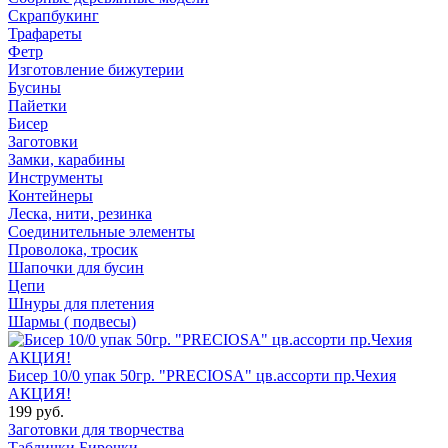
Скрапбукинг
Трафареты
Фетр
Изготовление бижутерии
Бусины
Пайетки
Бисер
Заготовки
Замки, карабины
Инструменты
Контейнеры
Леска, нити, резинка
Соединительные элементы
Проволока, тросик
Шапочки для бусин
Цепи
Шнуры для плетения
Шармы ( подвесы)
Бисер 10/0 упак 50гр. "PRECIOSA" цв.ассорти пр.Чехия
АКЦИЯ!
199 руб.
Заготовки для творчества
Таблички Бирочки