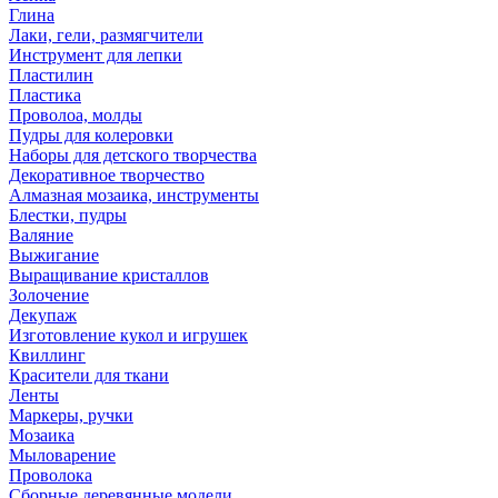
Глина
Лаки, гели, размягчители
Инструмент для лепки
Пластилин
Пластика
Проволоа, молды
Пудры для колеровки
Наборы для детского творчества
Декоративное творчество
Алмазная мозаика, инструменты
Блестки, пудры
Валяние
Выжигание
Выращивание кристаллов
Золочение
Декупаж
Изготовление кукол и игрушек
Квиллинг
Красители для ткани
Ленты
Маркеры, ручки
Мозаика
Мыловарение
Проволока
Сборные деревянные модели