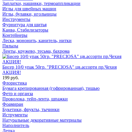
Заплатки, нашивки, термоаппликации
Иглы для швейных машин
Иглы, булавки, игольницы
Инструменты
Фурнитура для шитья
Канва, Стабилизаторы
Контейнеры
Леска, мононить, канитель, нитки
Пяльцы
Ленты, кружево, тесьма, бахрома
Бисер 10/0 упак 50гр. "PRECIOSA" цв.ассорти пр.Чехия
АКЦИЯ!
199 руб.
Флористика
Бумага крепированная (гофрированная), тишью
Фетр и органза
Проволока, тейп-лента, шпажки
Фоамиран
Букетики, фрукты, тычинки
Иструменты
Натуральные декоративные материалы
Наполнитель
Лепка