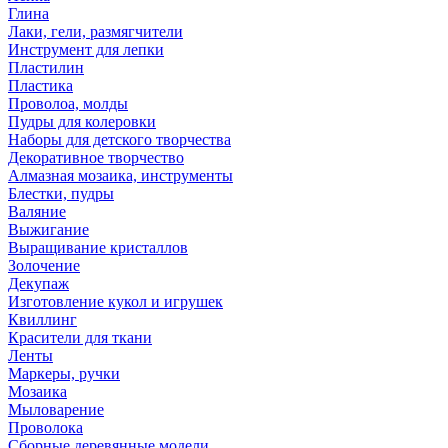
Глина
Лаки, гели, размягчители
Инструмент для лепки
Пластилин
Пластика
Проволоа, молды
Пудры для колеровки
Наборы для детского творчества
Декоративное творчество
Алмазная мозаика, инструменты
Блестки, пудры
Валяние
Выжигание
Выращивание кристаллов
Золочение
Декупаж
Изготовление кукол и игрушек
Квиллинг
Красители для ткани
Ленты
Маркеры, ручки
Мозаика
Мыловарение
Проволока
Сборные деревянные модели