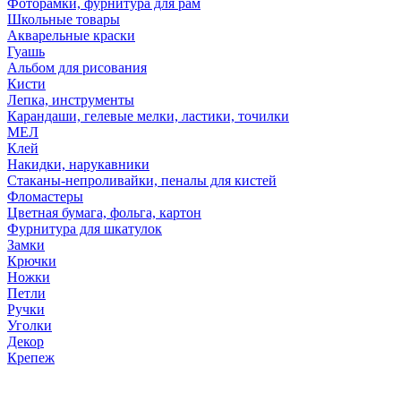
Фоторамки, фурнитура для рам
Школьные товары
Акварельные краски
Гуашь
Альбом для рисования
Кисти
Лепка, инструменты
Карандаши, гелевые мелки, ластики, точилки
МЕЛ
Клей
Накидки, нарукавники
Стаканы-непроливайки, пеналы для кистей
Фломастеры
Цветная бумага, фольга, картон
Фурнитура для шкатулок
Замки
Крючки
Ножки
Петли
Ручки
Уголки
Декор
Крепеж