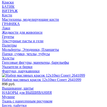
Краски
БАТИК
ВИТРАЖ
Кисти
Мастихины, моделирующие кисти
ГРАФИКА
Лаки
Жидкости для живописи
Грунты
Текстурные пасты и гели
Палитры
Мольберты, Этюдники, Планшеты
Папки, сумки, чехлы, тубусы
Холсты
Гипсовые фигуры, манекены, барельефы
Указатели и бирки
Фартуки, нарукавники
Набор масляных красок 12х10мл Сонет 2641099
898 руб.
Вышивание, шитье
НАБОРЫ для ВЫШИВАНИЯ
Мулине
Ткань с нанесенным рисунком
Бисер, пайетки