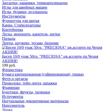
Заплатки, нашивки, термоаппликации
Иглы для швейных машин
Иглы, булавки, игольницы
Инструменты
Фурнитура для шитья
Канва, Стабилизаторы
Контейнеры
Леска, мононить, канитель, нитки
Пяльцы
Ленты, кружево, тесьма, бахрома
Бисер 10/0 упак 50гр. "PRECIOSA" цв.ассорти пр.Чехия
АКЦИЯ!
199 руб.
Флористика
Бумага крепированная (гофрированная), тишью
Фетр и органза
Проволока, тейп-лента, шпажки
Фоамиран
Букетики, фрукты, тычинки
Иструменты
Натуральные декоративные материалы
Наполнитель
Лепка