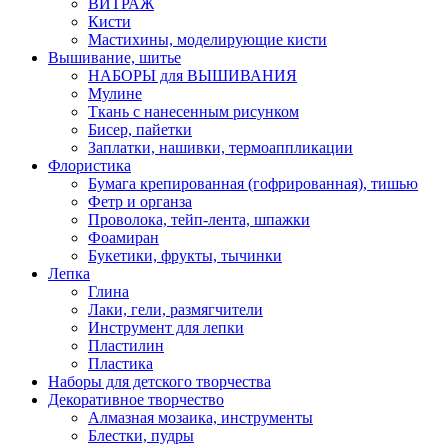
ВИТРАЖ
Кисти
Мастихины, моделирующие кисти
Вышивание, шитье
НАБОРЫ для ВЫШИВАНИЯ
Мулине
Ткань с нанесенным рисунком
Бисер, пайетки
Заплатки, нашивки, термоаппликации
Флористика
Бумага крепированная (гофрированная), тишью
Фетр и органза
Проволока, тейп-лента, шпажки
Фоамиран
Букетики, фрукты, тычинки
Лепка
Глина
Лаки, гели, размягчители
Инструмент для лепки
Пластилин
Пластика
Наборы для детского творчества
Декоративное творчество
Алмазная мозаика, инструменты
Блестки, пудры