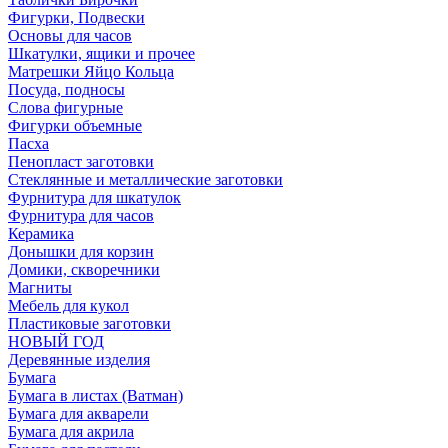
Фигурки, Подвески
Основы для часов
Шкатулки, ящики и прочее
Матрешки Яйцо Кольца
Посуда, подносы
Слова фигурные
Фигурки объемные
Пасха
Пенопласт заготовки
Стеклянные и металлические заготовки
Фурнитура для шкатулок
Фурнитура для часов
Керамика
Донышки для корзин
Домики, скворечники
Магниты
Мебель для кукол
Пластиковые заготовки
НОВЫЙ ГОД
Деревянные изделия
Бумага
Бумага в листах (Ватман)
Бумага для акварели
Бумага для акрила