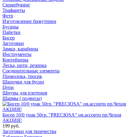
Скрапбукинг
Трафареты
Фетр
Изготовление бижутерии
Бусины
Пайетки
Бисер
Заготовки
Замки, карабины
Инструменты
Контейнеры
Леска, нити, резинка
Соединительные элементы
Проволока, тросик
Шапочки для бусин
Цепи
Шнуры для плетения
Шармы ( подвесы)
Бисер 10/0 упак 50гр. "PRECIOSA" цв.ассорти пр.Чехия
АКЦИЯ!
199 руб.
Заготовки для творчества
Таблички Бирочки