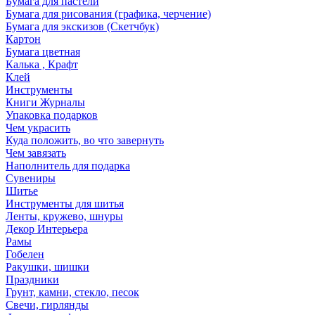
Бумага для пастели
Бумага для рисования (графика, черчение)
Бумага для экскизов (Скетчбук)
Картон
Бумага цветная
Калька , Крафт
Клей
Инструменты
Книги Журналы
Упаковка подарков
Чем украсить
Куда положить, во что завернуть
Чем завязать
Наполнитель для подарка
Сувениры
Шитье
Инструменты для шитья
Ленты, кружево, шнуры
Декор Интерьера
Рамы
Гобелен
Ракушки, шишки
Праздники
Грунт, камни, стекло, песок
Свечи, гирлянды