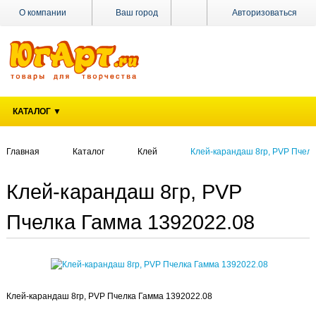
О компании
Ваш город
Авторизоваться
Доставка
Оплата
Поставщикам
КАТАЛОГ ▼
Наши
магазины
Главная
Каталог
Клей
Клей-карандаш 8гр, PVP Пчелк
Новости
Акции
Клей-карандаш 8гр, PVP
Контакты
Пчелка Гамма 1392022.08
Клей-карандаш 8гр, PVP Пчелка Гамма 1392022.08