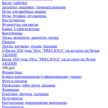
Бисер, пайетки
Заплатки, нашивки, термоаппликации
Иглы для швейных машин
Иглы, булавки, игольницы
Инструменты
Фурнитура для шитья
Канва, Стабилизаторы
Контейнеры
Леска, мононить, канитель, нитки
Пяльцы
Ленты, кружево, тесьма, бахрома
Бисер 10/0 упак 50гр. "PRECIOSA" цв.ассорти пр.Чехия
АКЦИЯ!
199 руб.
Флористика
Бумага крепированная (гофрированная), тишью
Фетр и органза
Проволока, тейп-лента, шпажки
Фоамиран
Букетики, фрукты, тычинки
Иструменты
Натуральные декоративные материалы
Наполнитель