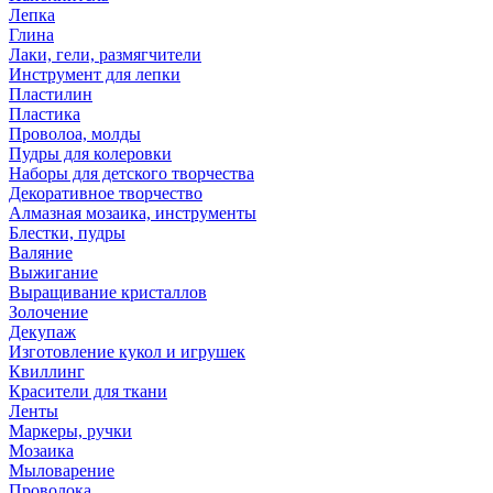
Лепка
Глина
Лаки, гели, размягчители
Инструмент для лепки
Пластилин
Пластика
Проволоа, молды
Пудры для колеровки
Наборы для детского творчества
Декоративное творчество
Алмазная мозаика, инструменты
Блестки, пудры
Валяние
Выжигание
Выращивание кристаллов
Золочение
Декупаж
Изготовление кукол и игрушек
Квиллинг
Красители для ткани
Ленты
Маркеры, ручки
Мозаика
Мыловарение
Проволока