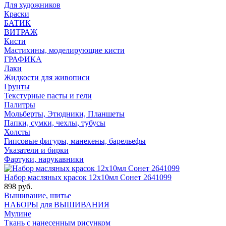
Для художников
Краски
БАТИК
ВИТРАЖ
Кисти
Мастихины, моделирующие кисти
ГРАФИКА
Лаки
Жидкости для живописи
Грунты
Текстурные пасты и гели
Палитры
Мольберты, Этюдники, Планшеты
Папки, сумки, чехлы, тубусы
Холсты
Гипсовые фигуры, манекены, барельефы
Указатели и бирки
Фартуки, нарукавники
Набор масляных красок 12х10мл Сонет 2641099
898 руб.
Вышивание, шитье
НАБОРЫ для ВЫШИВАНИЯ
Мулине
Ткань с нанесенным рисунком