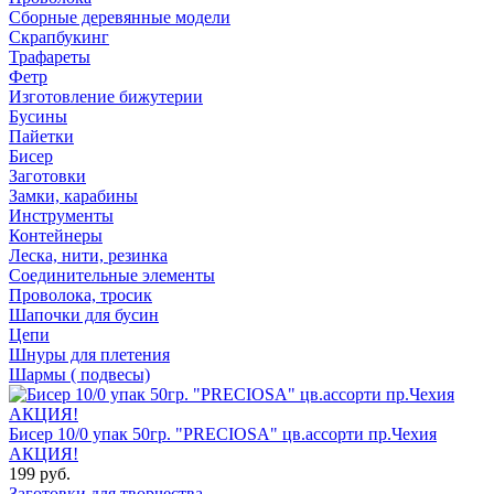
Сборные деревянные модели
Скрапбукинг
Трафареты
Фетр
Изготовление бижутерии
Бусины
Пайетки
Бисер
Заготовки
Замки, карабины
Инструменты
Контейнеры
Леска, нити, резинка
Соединительные элементы
Проволока, тросик
Шапочки для бусин
Цепи
Шнуры для плетения
Шармы ( подвесы)
Бисер 10/0 упак 50гр. "PRECIOSA" цв.ассорти пр.Чехия
АКЦИЯ!
199 руб.
Заготовки для творчества