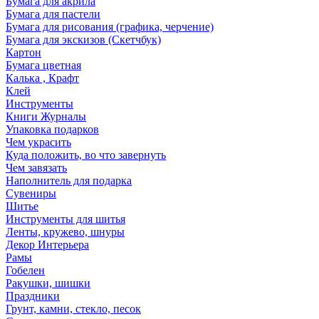
Бумага для акрила
Бумага для пастели
Бумага для рисования (графика, черчение)
Бумага для экскизов (Скетчбук)
Картон
Бумага цветная
Калька , Крафт
Клей
Инструменты
Книги Журналы
Упаковка подарков
Чем украсить
Куда положить, во что завернуть
Чем завязать
Наполнитель для подарка
Сувениры
Шитье
Инструменты для шитья
Ленты, кружево, шнуры
Декор Интерьера
Рамы
Гобелен
Ракушки, шишки
Праздники
Грунт, камни, стекло, песок