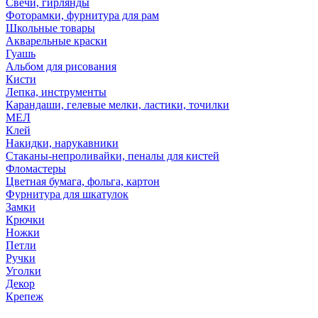
Свечи, гирлянды
Фоторамки, фурнитура для рам
Школьные товары
Акварельные краски
Гуашь
Альбом для рисования
Кисти
Лепка, инструменты
Карандаши, гелевые мелки, ластики, точилки
МЕЛ
Клей
Накидки, нарукавники
Стаканы-непроливайки, пеналы для кистей
Фломастеры
Цветная бумага, фольга, картон
Фурнитура для шкатулок
Замки
Крючки
Ножки
Петли
Ручки
Уголки
Декор
Крепеж