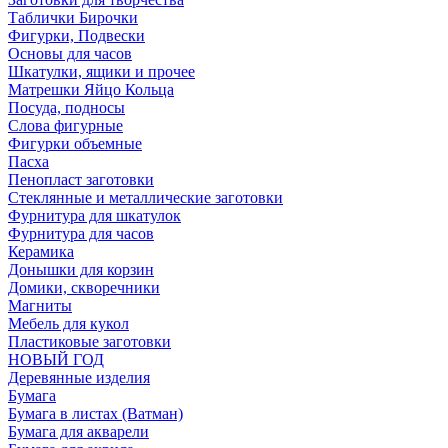
Таблички Бирочки
Фигурки, Подвески
Основы для часов
Шкатулки, ящики и прочее
Матрешки Яйцо Кольца
Посуда, подносы
Слова фигурные
Фигурки объемные
Пасха
Пенопласт заготовки
Стеклянные и металлические заготовки
Фурнитура для шкатулок
Фурнитура для часов
Керамика
Донышки для корзин
Домики, скворечники
Магниты
Мебель для кукол
Пластиковые заготовки
НОВЫЙ ГОД
Деревянные изделия
Бумага
Бумага в листах (Ватман)
Бумага для акварели