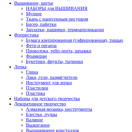
Вышивание, шитье
НАБОРЫ для ВЫШИВАНИЯ
Мулине
Ткань с нанесенным рисунком
Бисер, пайетки
Заплатки, нашивки, термоаппликации
Флористика
Бумага крепированная (гофрированная), тишью
Фетр и органза
Проволока, тейп-лента, шпажки
Фоамиран
Букетики, фрукты, тычинки
Лепка
Глина
Лаки, гели, размягчители
Инструмент для лепки
Пластилин
Пластика
Наборы для детского творчества
Декоративное творчество
Алмазная мозаика, инструменты
Блестки, пудры
Валяние
Выжигание
Выращивание кристаллов